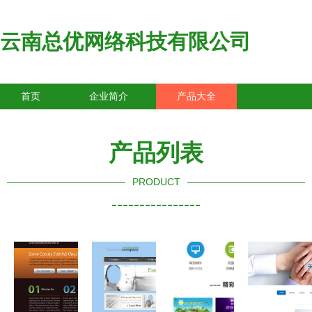
云南总优网络科技有限公司
首页
企业简介
产品大全
联系我们
企业信息
访客留言
产品列表
PRODUCT
----------------