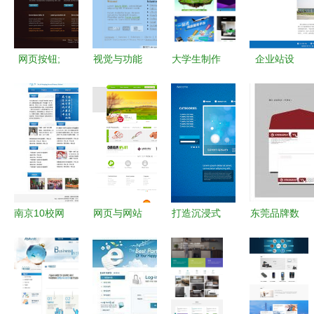
网页按钮;
视觉与功能
大学生制作
企业站设
咖啡图标
的共舞 创
静态网页设
计|网页|企
意网页设计
计 作业必
业官
图片的核心
备素材 个
网|WZwin
价值
人网站 dw
简单网页成
品
南京10校网
网页与网站
打造沉浸式
东莞品牌数
页设计 打
设计 从用
浏览体验
字化转型双
造卓越的网
户需求到视
网页与网站
城记 樟木
站与网页体
觉呈现的艺
设计中的滑
头苹果店优
验
术与科学
动导航条艺
化与塘厦废