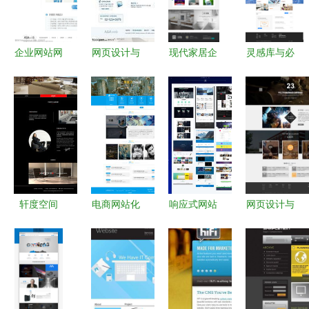
术
料厂品牌策
划
企业网站网
网页设计与
现代家居企
灵感库与必
页设计中的
网站设计
业官网UI设
修课 从素
图片与视觉
从视觉到体
计 打造沉
材到设计的
艺术 提升
验的全链路
浸式数字展
网站制作全
用户体验的
解析
厅
攻略
核心要素
轩度空间
电商网站化
响应式网站
网页设计与
家居家具装
妆品视觉设
建设 为何
网站设计
饰网站设计
计 打造吸
选择
从界面到体
的多维度解
引眼球的网
HTML5驱
验的全面解
析
页魅力
动企业网站
析
定制开发成