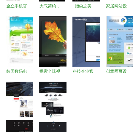
金立手机官
大气简约，
指尖之美
家居网站设
方网站设计
引领未来
指甲油产品
计改版 打
解析 打造
国外科技企
网站设计指
造更优产品
品牌形象与
业网站设计
南与模板解
页的用户体
用户体验的
模板与H5
析
验
完美融合
网页趋势解
析
韩国数码电
探索全球视
科技企业官
创意网页设
子产品网页
野 精选国
网设计 产
计 从单页
模板设计
外网页与网
品介绍与解
到网站的全
简约、科技
站设计模板
决方案页面
方位艺术表
与用户体验
素材
的UI/UX策
达
的完美融合
略研究