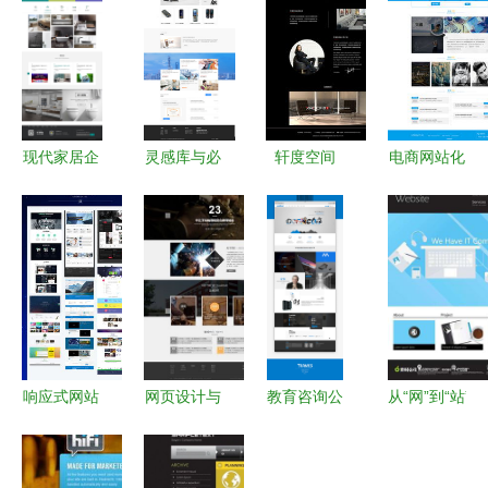
现代家居企
灵感库与必
轩度空间
电商网站化
业官网UI设
修课 从素
家居家具装
妆品视觉设
计 打造沉
材到设计的
饰网站设计
计 打造吸
浸式数字展
网站制作全
的多维度解
引眼球的网
厅
攻略
析
页魅力
响应式网站
网页设计与
教育咨询公
从“网”到“站”
建设 为何
网站设计
司博思辰企
网页设计与
选择
从界面到体
业官网设计
网站设计的