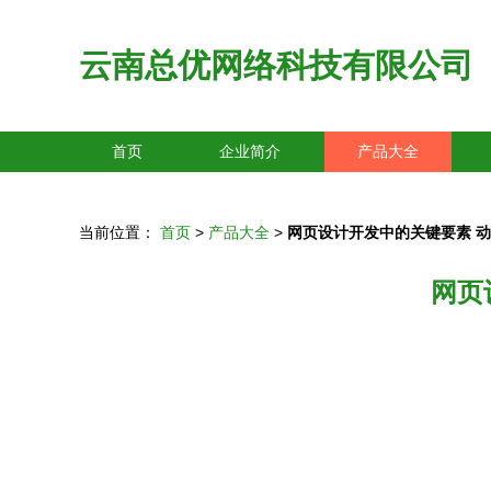
云南总优网络科技有限公司
首页
企业简介
产品大全
当前位置：
首页
>
产品大全
>
网页设计开发中的关键要素 
网页