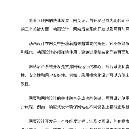
随着互联网的快速发展，网页设计与开发已成为现代企
的三个关键方面：动画设计、网站后台系统开发以及网页与
动画设计在网页中扮演着越来越重要的角色。它不仅能
和现代。动画设计必须谨慎使用，避免过度复杂化导致页面
网站后台系统开发是支撑网站运行的核心。后台系统负
性、安全性和用户友好性。例如，采用模块化设计可以方便
致性。
网页和网站设计的整体融合是成功的关键。网页设计侧
户旅程。例如，响应式设计确保网站在不同设备上都能正常
网页设计开发是一个多维度过程，涉及动画设计的创意