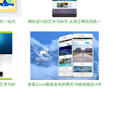
来的一站式
网站设计的艺术与科学 从独立网页到统一
体验
的艺术与科
探索Zcool最新发布的网页与移动端设计作
品，引领设计潮流