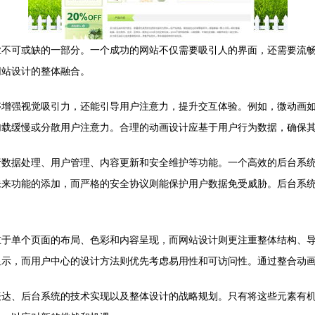
业不可或缺的一部分。一个成功的网站不仅需要吸引人的界面，还需要流
网站设计的整体融合。
够增强视觉吸引力，还能引导用户注意力，提升交互体验。例如，微动画
加载缓慢或分散用户注意力。合理的动画设计应基于用户行为数据，确保
责数据处理、用户管理、内容更新和安全维护等功能。一个高效的后台系
未来功能的添加，而严格的安全协议则能保护用户数据免受威胁。后台系
重于单个页面的布局、色彩和内容呈现，而网站设计则更注重整体结构、
显示，而用户中心的设计方法则优先考虑易用性和可访问性。通过整合动
表达、后台系统的技术实现以及整体设计的战略规划。只有将这些元素有